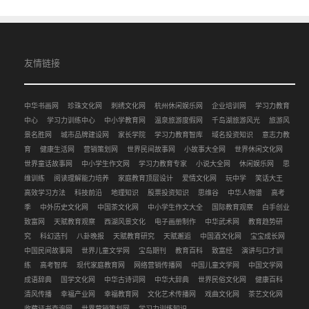
友情链接
中华书画网
珍珠文化网
刺绣文化网
杭州休闲娱乐网
企业培训网
学习力教育
中心
学习力训练中心
中小学教育网
温泉旅游度假网
千岛湖旅游风光
旅游风
景名胜网
城市品牌建设网
家长学院
学习力教育智库
域名投资知识
意志力教
育
健康生活网
营销策划网
世界民间故事网
小故事大全网
世界休闲文化网
世界童话故事网
中小学生作文网
学习力教育专家
小说大全网
休闲娱乐网
思
维训练
阅读理解能力培养
家庭教育顶层设计
爱情文化网
玩中学
笑话大王
高效学习方法
科技前沿
地理知识
股票投资知识
思维谷
中华人物谱
高考
季
中外历史文化网
中国茶文化网
中小学生作文大全
国际教育观察
白手创业
致富网
天赋教育观察
西湖风景文化
电子画册制作
中华武术网
教育趋势研
究
科幻选刊
八卦晚报
天赋教育研究
天赋邂逅
中国酒文化网
宝宝成长网
中国民间故事网
世界儿童文学网
宝岛期刊
教育百科
致富经
演讲与口才训
练
高考智库
现代家庭教育网
网络营销传播网
中国儿童文学网
中国文学网
成语辞典
国学文化网
中华古诗词网
中华大辞典
世界民俗文化网
健康百科
清风传播
幸福产业网
幸福教育网
文化艺术传播网
戏曲文化网
茶艺文化网
收藏证书查询网
世界营销策划网
学习力训练知识