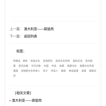
上一篇
：
澳大利亚——袋鼠肉
下一篇
：
返回列表
标签：
阿根廷
烤肉
民俗文化
民俗研究
民间文化传统
国际交流
民间故
事
民间文献
中华文脉
中国
传说
故事
族群文化
族群文化传承
美国
非物质文化传承人
孩子
传承人
彝族
神话故事
漾濞
聊斋志
异
【
相关文章
】
澳大利亚——袋鼠肉