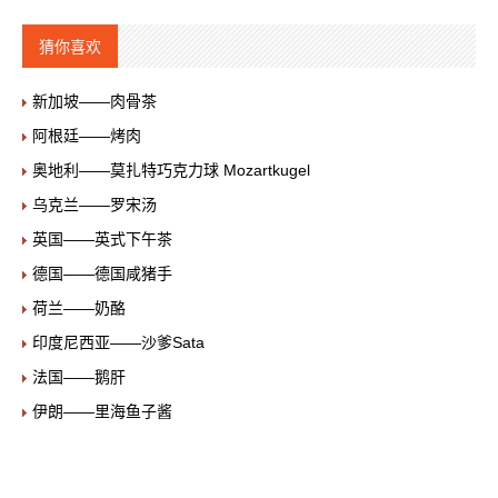
猜你喜欢
新加坡——肉骨茶
阿根廷——烤肉
奥地利——莫扎特巧克力球 Mozartkugel
乌克兰——罗宋汤
英国——英式下午茶
德国——德国咸猪手
荷兰——奶酪
印度尼西亚——沙爹Sata
法国——鹅肝
伊朗——里海鱼子酱