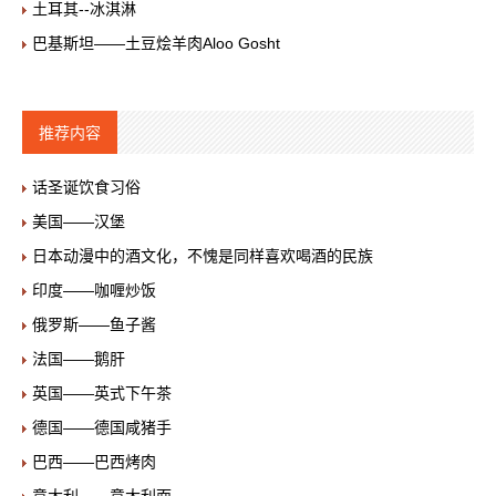
土耳其--冰淇淋
巴基斯坦——土豆烩羊肉Aloo Gosht
推荐内容
话圣诞饮食习俗
美国——汉堡
日本动漫中的酒文化，不愧是同样喜欢喝酒的民族
印度——咖喱炒饭
俄罗斯——鱼子酱
法国——鹅肝
英国——英式下午茶
德国——德国咸猪手
巴西——巴西烤肉