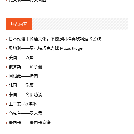
意大利——意大利面
热点内容
日本动漫中的酒文化，不愧是同样喜欢喝酒的民族
奥地利——莫扎特巧克力球 Mozartkugel
美国——汉堡
俄罗斯——鱼子酱
阿根廷——烤肉
韩国——泡菜
泰国——冬阴功汤
土耳其--冰淇淋
乌克兰——罗宋汤
墨西哥——墨西哥卷饼