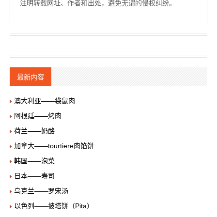
注明转载网址、作者和出处，避免无谓的侵权纠纷。
最新内容
澳大利亚——袋鼠肉
阿根廷——烤肉
荷兰——奶酪
加拿大——tourtiere肉馅饼
韩国——泡菜
日本——寿司
乌克兰——罗宋汤
以色列——披塔饼（Pita）