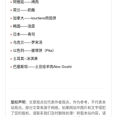
阿根廷——烤肉
荷兰——奶酪
加拿大——tourtiere肉馅饼
韩国——泡菜
日本——寿司
乌克兰——罗宋汤
以色列——披塔饼（Pita）
土耳其--冰淇淋
巴基斯坦——土豆烩羊肉Aloo Gosht
版权声明
：文章观点仅代表作者观点，作为参考，不代表本
站观点。部分文章来源于网络，如果网站中图片和文字侵犯
了您的版权，请联系我们及时删除处理！转载本站内容，请