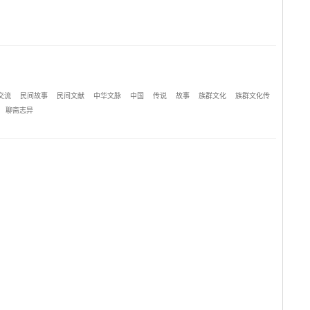
交流
民间故事
民间文献
中华文脉
中国
传说
故事
族群文化
族群文化传
聊斋志异